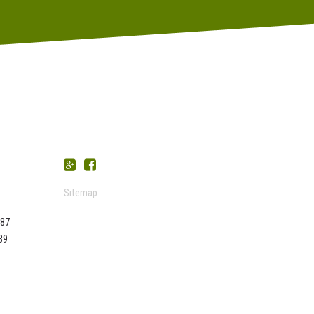
Sitemap
087
39