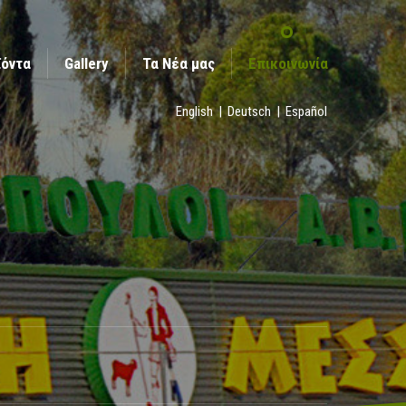
ϊόντα
Gallery
Τα Νέα μας
Επικοινωνία
English
|
Deutsch
|
Español
Επικοινωνία