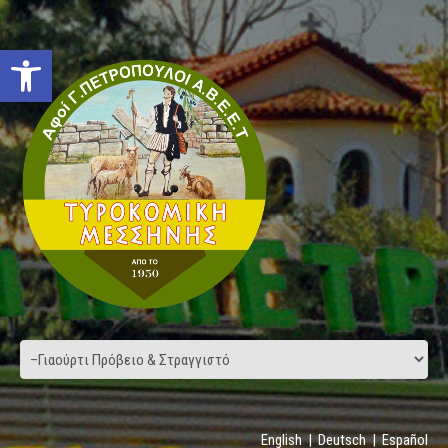
Open toolbar
English
|
Deutsch
|
Español