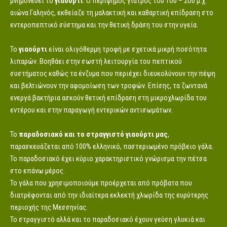
μνημονεύει το
γιαούρτι
. Ο περίφημος γιατρός του 1ου – 2ου μ.χ.
αιώνα Γαληνός, εκθείαζε τη μαλακτική και καθαρτική επίδραση στο
εντεροπεπτικό σύστημα και την θετική δράση του στην υγεία.
Το
γιαούρτι
είναι ολιγόθερμη τροφή με σχετικά μικρή ποσότητα
λιπαρών. Βοηθάει στην σωστή λειτουργία του πεπτικού
συστήματος καθώς τα ένζυμα που περιέχει διευκολύνουν την πέψη
και βελτιώνουν την αφομοίωση των τροφών. Επίσης, τα ζωντανά
ενεργά βακτήρια ασκούν θετική επίδραση στη μικροχλωρίδα του
εντέρου και στην παραγωγή εντερικών αντισωμάτων.
Το
παραδοσιακό και το στραγγιστό γιαούρτι μας
,
παρασκευάζεται από 100% ελληνικό, παστεριωμένο πρόβειο γάλα.
Το παραδοσιακό έχει κύριο χαρακτηριστικό γνώρισμα την πέτσα
στο επάνω μέρος.
Το γάλα που χρησιμοποιούμε προέρχεται από πρόβατα που
διατρέφονται από την ιδιαίτερα εκλεκτή χλωρίδα της ευρύτερης
περιοχής της Μεσσηνίας.
Το στραγγιστό αλλά και το παραδοσιακό έχουν γεύση γλυκιά και