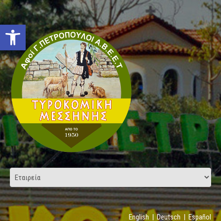
Open toolbar
English
|
Deutsch
|
Español